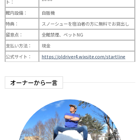
ト：
館内設備：
自販機
特典：
スノーシューを宿泊者の方に無料でお貸出し
留意点：
全館禁煙、ペットNG
支払い方法：
現金
公式サイト：
https://oldriver4.wixsite.com/startline
オーナーから一言