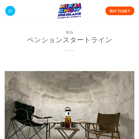
Skip
to
BUY TICKET
content
宿泊
ペンションスタートライン