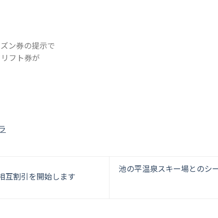
き
ーズン券の提示で
ドリフト券が
ラ
池の平温泉スキー場とのシ
券相互割引を開始します