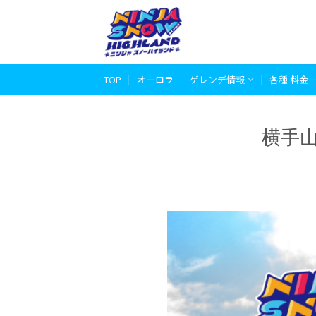
Skip
to
content
TOP
オーロラ
ゲレンデ情報
各種 料金
横手