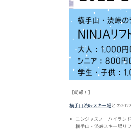
【朗報！】
横手山渋峠スキー場
との20
ニンジャスノーハイラン
横手山・渋峠スキー場リ