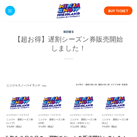
Skip
to
BUY TICKET
content
NEWS
【超お得】遅割シーズン券販売開始
しました！