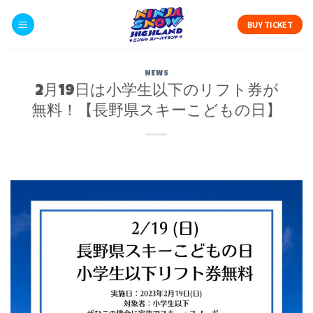
Skip
to
BUY TICKET
content
NEWS
2月19日は小学生以下のリフト券が
無料！【長野県スキーこどもの日】